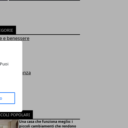
EGORIE
e e benessere
ro
ologia
damento
 Puoi
zi
omia e finanza
à
smo
o libero
to
ioni
ità
ICOLI POPOLARI
Una casa che funziona meglio: i
piccoli cambiamenti che rendono