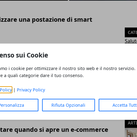
zzare una postazione di smart
CAT
Salut
Lavo
enso sui Cookie
rcare casa online
Tecn
arre
amo i cookie per ottimizzare il nostro sito web e il nostro servizio.
Servi
re a quali categorie dare il tuo consenso.
Econ
Utilit
Policy
|
Privacy Policy
trazione industriale: cosa sono, come
turi
Temp
Personalizza
Rifiuta Opzionali
Accetta Tut
Relaz
festiv
ART
vitare quando si apre un e-commerce