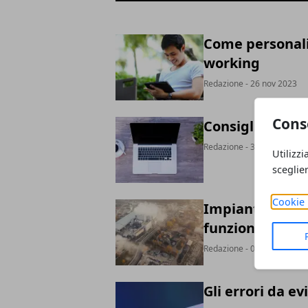
Come personali
working
Redazione
- 26 nov 2023
Cons
Consigli per ce
Redazione
- 31 ott 2022
Utilizzi
sceglie
Cookie 
Impianti di fil
funzionano
Redazione
- 09 ago 2022
Gli errori da e