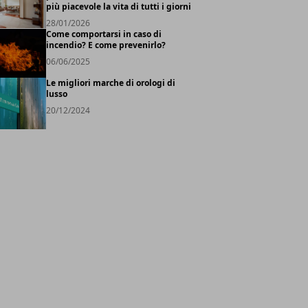
più piacevole la vita di tutti i giorni
28/01/2026
Come comportarsi in caso di
incendio? E come prevenirlo?
06/06/2025
Le migliori marche di orologi di
lusso
20/12/2024