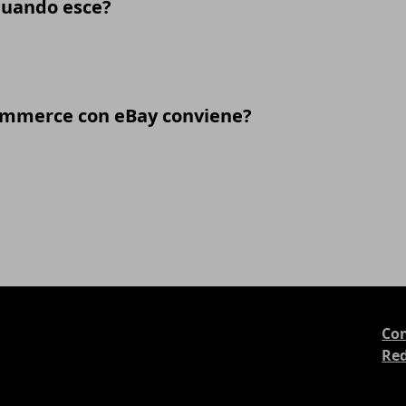
 quando esce?
commerce con eBay conviene?
Con
Re