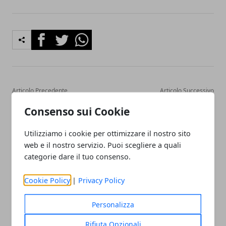
Facebook
Twitter
Whatsapp
Articolo Precedente
Articolo Successivo
Come e dove bonificare
Come scegliere il proprio
Consenso sui Cookie
l'amianto in Sicilia
fotografo per matrimonio
Utilizziamo i cookie per ottimizzare il nostro sito
web e il nostro servizio. Puoi scegliere a quali
categorie dare il tuo consenso.
Cookie Policy
|
Privacy Policy
Redazione
Personalizza
Rifiuta Opzionali