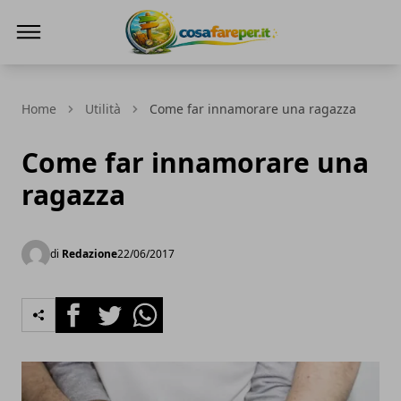
Cosa fare per
Home
Utilità
Come far innamorare una ragazza
Come far innamorare una
ragazza
di
Redazione
22/06/2017
Facebook
Twitter
Whatsapp