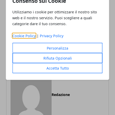
Consenso sui Cookie
Utilizziamo i cookie per ottimizzare il nostro sito
Facebook
Twitter
Whatsapp
web e il nostro servizio. Puoi scegliere a quali
categorie dare il tuo consenso.
Cookie Policy
|
Privacy Policy
Articolo Precedente
Articolo Successivo
Personalizza
Le smagliature bianche si
Cure palliative, chi non le
possono combattere?
presta commette un illecito
Rifiuta Opzionali
Accetta Tutto
Redazione