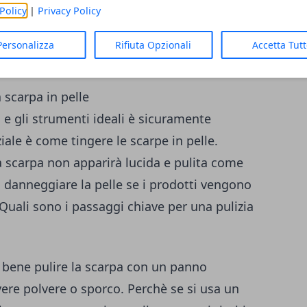
Policy
|
Privacy Policy
Personalizza
Rifiuta Opzionali
Accetta Tut
 scarpa in pelle
o e gli strumenti ideali è sicuramente
iale è
come tingere le scarpe
in pelle.
la scarpa non apparirà lucida e pulita come
ra danneggiare la pelle se i prodotti vengono
Quali sono i passaggi chiave per una pulizia
 bene pulire la scarpa con un panno
re polvere o sporco. Perchè se si usa un