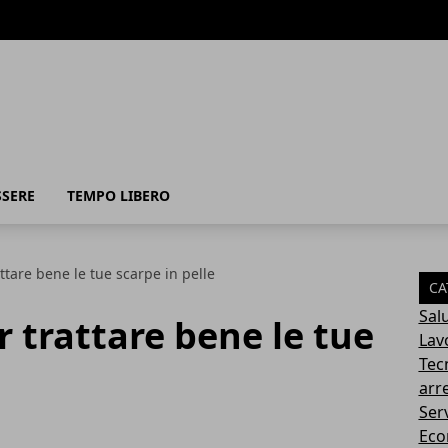
SSERE
TEMPO LIBERO
attare bene le tue scarpe in pelle
CA
Sal
er trattare bene le tue
Lav
Tec
arr
Serv
Eco