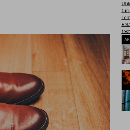
Util
tur
Tem
Rel
fest
AR