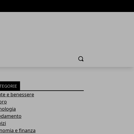
Cerca
TEGORIE
ute e benessere
oro
nologia
edamento
izi
nomia e finanza