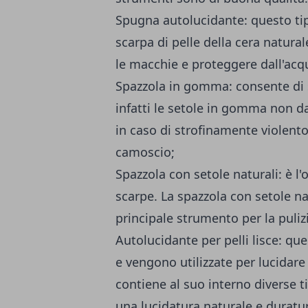
Spugna autolucidante: questo tip
scarpa di pelle della cera natural
le macchie e proteggere dall'acq
Spazzola in gomma: consente di st
infatti le setole in gomma non 
in caso di strofinamente violento
camoscio;
Spazzola con setole naturali: è l'o
scarpe. La spazzola con setole nat
principale strumento per la pulizi
Autolucidante per pelli lisce: qu
e vengono utilizzate per lucidare e
contiene al suo interno diverse t
una lucidatura naturale e duratu