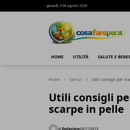
giovedì, il 06 agosto 2026
Cosa fare per
HOME
UTILITÀ
SALUTE E BENE
Home
Servizi
Utili consigli per tr
Utili consigli p
scarpe in pelle
di
Redazione
26/11/2019