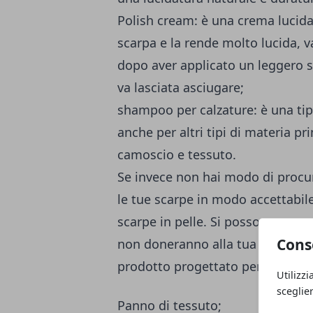
Polish cream: è una crema lucida
scarpa e la rende molto lucida, 
dopo aver applicato un leggero s
va lasciata asciugare;
shampoo per calzature: è una tip
anche per altri tipi di materia p
camoscio e tessuto.
Se invece non hai modo di procur
le tue scarpe in modo accettabile 
scarpe in pelle. Si possono trov
Cons
non doneranno alla tua scarpa un
prodotto progettato per tale sco
Utilizzi
sceglie
Panno di tessuto;