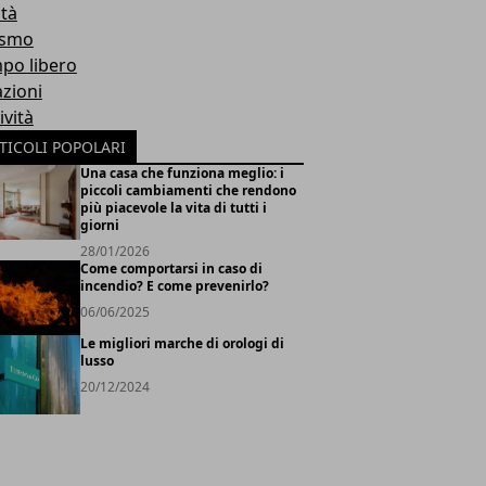
ità
ismo
po libero
azioni
ività
TICOLI POPOLARI
Una casa che funziona meglio: i
piccoli cambiamenti che rendono
più piacevole la vita di tutti i
giorni
28/01/2026
Come comportarsi in caso di
incendio? E come prevenirlo?
06/06/2025
Le migliori marche di orologi di
lusso
20/12/2024