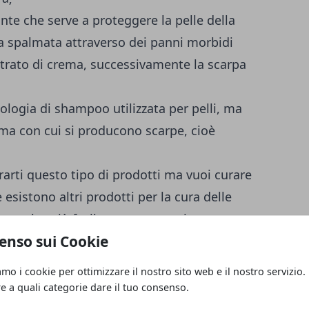
nte che serve a proteggere la pelle della
va spalmata attraverso dei panni morbidi
trato di crema, successivamente la scarpa
ologia di shampoo utilizzata per pelli, ma
rima con cui si producono scarpe, cioè
arti questo tipo di prodotti ma vuoi curare
esistono altri prodotti per la cura delle
are molto più facilmente ma, ovviamente
enso sui Cookie
 effetto lucido o pulito come farebbe un
po. Gli oggetti in questione sono:
amo i cookie per ottimizzare il nostro sito web e il nostro servizio.
re a quali categorie dare il tuo consenso.