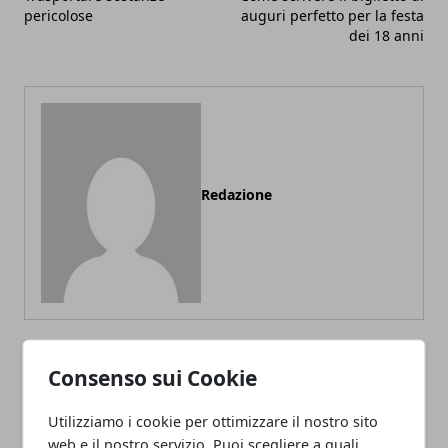
pericolose
auguri perfetto per la festa
dei 18 anni
Redazione
Consenso sui Cookie
ARTICOLI CORRELATI
Utilizziamo i cookie per ottimizzare il nostro sito
web e il nostro servizio. Puoi scegliere a quali