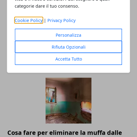
categorie dare il tuo consenso.
Cookie Policy
|
Privacy Policy
Personalizza
Come comportarsi in caso di incendio? E
Rifiuta Opzionali
come prevenirlo?
Accetta Tutto
06/06/2025
Cosa fare per eliminare la muffa dalle