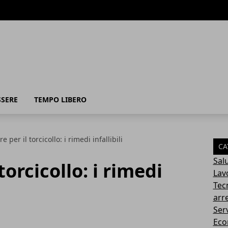
SSERE
TEMPO LIBERO
e per il torcicollo: i rimedi infallibili
CA
Sal
torcicollo: i rimedi
Lav
Tec
arr
Serv
Eco