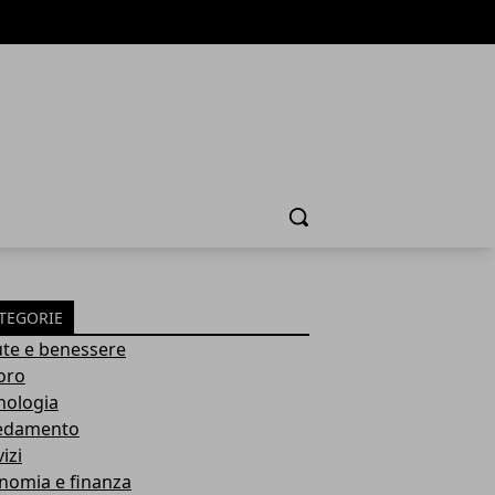
Cerca
TEGORIE
ute e benessere
oro
nologia
edamento
izi
nomia e finanza