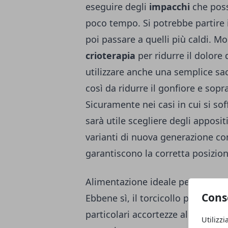
eseguire degli
impacchi
che poss
poco tempo. Si potrebbe partire 
poi passare a quelli più caldi. M
crioterapia
per ridurre il dolore 
utilizzare anche una semplice sac
così da ridurre il gonfiore e sopr
Sicuramente nei casi in cui si so
sarà utile scegliere degli apposit
varianti di nuova generazione com
garantiscono la corretta posizion
Alimentazione ideale per il torcic
Cons
Ebbene sì, il torcicollo può ess
particolari accortezze alimentari
Utilizzi