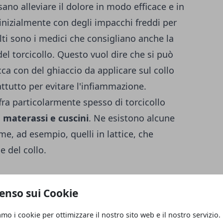
ano alleviare il dolore in modo efficace e in
inizialmente con degli impacchi freddi per
olti sono i medici che consigliano anche la
del torcicollo. Questo vuol dire che si può
ca con del ghiaccio da applicare sul collo
attutto per evitare l'infiammazione.
ffra particolarmente spesso di torcicollo
i
materassi e cuscini
. Ne esistono alcune
e, ad esempio, quelli in lattice, che
e del collo.
ollo
enso sui Cookie
ere opportunamente curato anche con delle
. Ci sono dei cibi che possono essere un
amo i cookie per ottimizzare il nostro sito web e il nostro servizio.