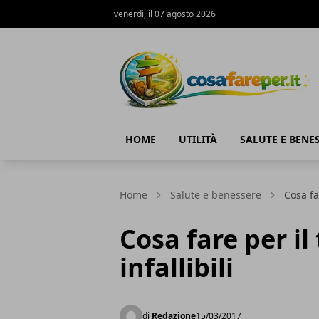
venerdì, il 07 agosto 2026
Cosa fare per
HOME
UTILITÀ
SALUTE E BENE
Home
Salute e benessere
Cosa far
Cosa fare per il 
infallibili
di
Redazione
15/03/2017