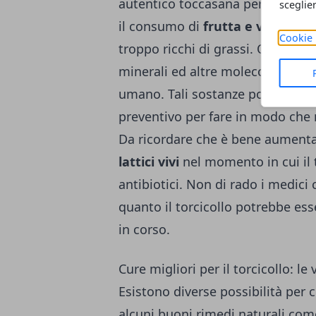
autentico toccasana per la salut
sceglie
il consumo di
frutta e verdura
i
Cookie 
troppo ricchi di grassi. Questo 
minerali ed altre molecole di f
umano. Tali sostanze possono es
preventivo per fare in modo che 
Da ricordare che è bene aument
lattici vivi
nel momento in cui il 
antibiotici. Non di rado i medici c
quanto il torcicollo potrebbe es
in corso.
Cure migliori per il torcicollo: le 
Esistono diverse possibilità per cur
alcuni buoni rimedi naturali come