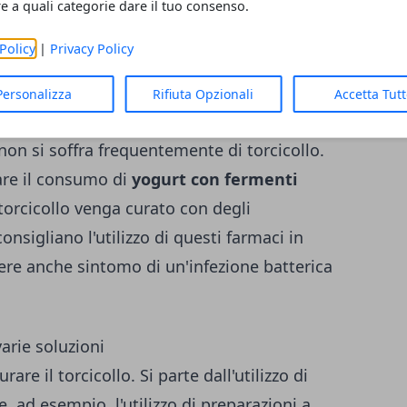
e dell'uomo. Sarebbe preferibile aumentare
re a quali categorie dare il tuo consenso.
n primis mentre andrebbero evitati alimenti
Policy
|
Privacy Policy
perché questa alimentazione garantirebbe
ondamentale importanza per l'organismo
Personalizza
Rifiuta Opzionali
Accetta Tut
sere di grande aiuto soprattutto a scopo
non si soffra frequentemente di torcicollo.
are il consumo di
yogurt con fermenti
torcicollo venga curato con degli
onsigliano l'utilizzo di questi farmaci in
sere anche sintomo di un'infezione batterica
varie soluzioni
are il torcicollo. Si parte dall'utilizzo di
, ad esempio, l'utilizzo di preparazioni a