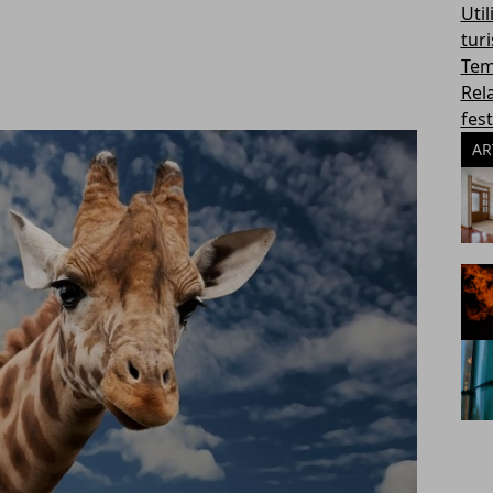
Util
tur
Tem
Rel
fest
AR