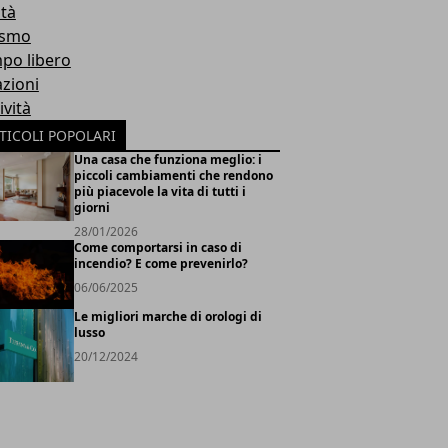
ità
ismo
po libero
azioni
ività
TICOLI POPOLARI
Una casa che funziona meglio: i
piccoli cambiamenti che rendono
più piacevole la vita di tutti i
giorni
28/01/2026
Come comportarsi in caso di
incendio? E come prevenirlo?
06/06/2025
Le migliori marche di orologi di
lusso
20/12/2024