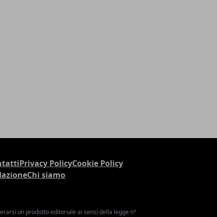
tatti
Privacy Policy
Cookie Policy
dazione
Chi siamo
arsi un prodotto editoriale ai sensi della legge n°