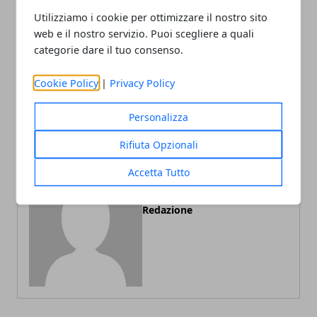
Utilizziamo i cookie per ottimizzare il nostro sito
web e il nostro servizio. Puoi scegliere a quali
categorie dare il tuo consenso.
Articolo Precedente
Articolo Successivo
Cookie Policy
|
Privacy Policy
Cosa fare per rinnovare la
Cosa fare per diventare
patente
giornalista?
Personalizza
Rifiuta Opzionali
Accetta Tutto
Redazione